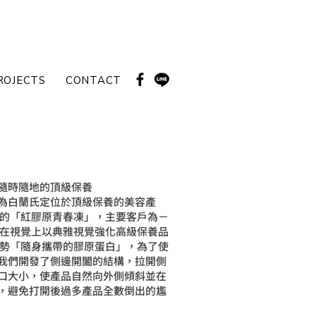
ROJECTS
CONTACT
隨時隨地的頂級保養
為白蘭氏定位於頂級保養的美容產
本的「紅膠原青春凍」，主要客戶為－
 在視覺上以典雅視覺強化高級保養品
優勢「隨身攜帶的膠原蛋白」，為了使
我們開發了側邊開闔的結構，拉開側
口大小，使產品自然向外側傾斜並在
，避免打開後過多產品全數倒出的尷