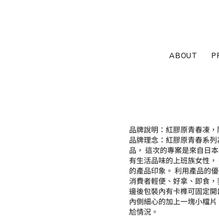
ABOUT
P
品牌說明：紅膠原青春凍，
品牌理念：紅膠原青春系列
品， 這次的專案是來自日
有生活品味的上班族女性，
的產品印象。 利用產品的
消費者輕便、好拿、即食，
邊後包裝內有卡榫可固定開
內側細心的加上一塊小檔片
尬情況。