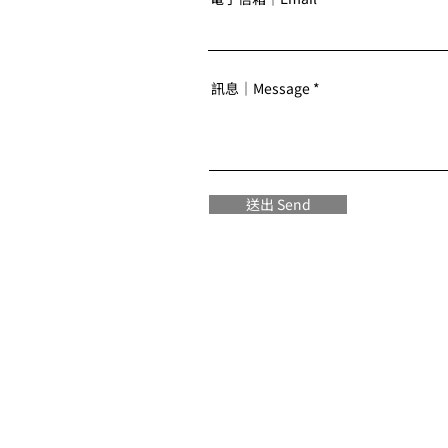
訊息｜Message
送出 Send
CONTACT US
藍本設計顧問有限公司 Blueprint De
106 臺北市大安區敦化南路二段172