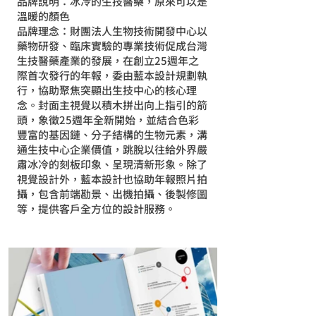
品牌說明：冰冷的生技醫藥，原來可以是
溫暖的顏色
品牌理念：財團法人生物技術開發中心以
藥物研發、臨床實驗的專業技術促成台灣
生技醫藥產業的發展，在創立25週年之
際首次發行的年報，委由藍本設計規劃執
行，協助聚焦突顯出生技中心的核心理
念。封面主視覺以積木拼出向上指引的箭
頭，象徵25週年全新開始，並結合色彩
豐富的基因鏈、分子結構的生物元素，溝
通生技中心企業價值，跳脫以往給外界嚴
肅冰冷的刻板印象、呈現清新形象。除了
視覺設計外，藍本設計也協助年報照片拍
攝，包含前端勘景、出機拍攝、後製修圖
等，提供客戶全方位的設計服務。