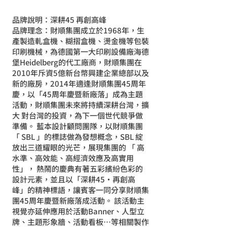
品牌說明：深耕45 再創高峰
品牌理念：財順集團成立於1968年，生
產製造軋盒機、糊摺盒機、燙金機等包裝
印刷機械，為德國第一大印刷設備廠海德
堡Heidelberg的代工廠商，財順集團在
2010年斥資5億新台幣興建企業總部以及
新的廠房，2014年適逢財順集團45周年
慶，以「45周年慶暨新廠落」成為主題
活動，財順集團未來將持續深耕台灣，擴
大 對台灣的投資，為下一個世代競爭做
準備。 藍本設計顧問團隊，以財順集團
「 SBL 」的標誌做為發想概念，SBL 綻
放出三道耀眼的光芒，展現集團的 「 高
水準、高效能、高經濟效應及高實用
性」， 熱鬧的慶典有著五彩繽紛色彩的
設計元素，並且以「深耕45•再創高
峰」的精神標語，讓賓客一同分享財順集
團45周年慶暨新廠落成活動。 該活動主
視覺亦延伸應用於活動Banner、人型立
牌、主題形象牆、活動看板…等相關製作