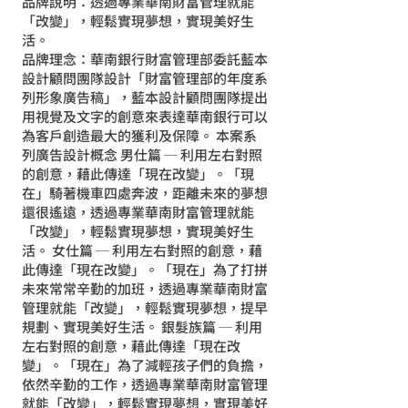
品牌說明：透過專業華南財富管理就能
「改變」，輕鬆實現夢想，實現美好生
活。
品牌理念：華南銀行財富管理部委託藍本
設計顧問團隊設計「財富管理部的年度系
列形象廣告稿」，藍本設計顧問團隊提出
用視覺及文字的創意來表達華南銀行可以
為客戶創造最大的獲利及保障。 本案系
列廣告設計概念 男仕篇 ─ 利用左右對照
的創意，藉此傳達「現在改變」。「現
在」騎著機車四處奔波，距離未來的夢想
還很遙遠，透過專業華南財富管理就能
「改變」，輕鬆實現夢想，實現美好生
活。 女仕篇 ─ 利用左右對照的創意，藉
此傳達「現在改變」。「現在」為了打拼
未來常常辛勤的加班，透過專業華南財富
管理就能「改變」，輕鬆實現夢想，提早
規劃、實現美好生活。 銀髮族篇 ─ 利用
左右對照的創意，藉此傳達「現在改
變」。「現在」為了減輕孩子們的負擔，
依然辛勤的工作，透過專業華南財富管理
就能「改變」，輕鬆實現夢想，實現美好