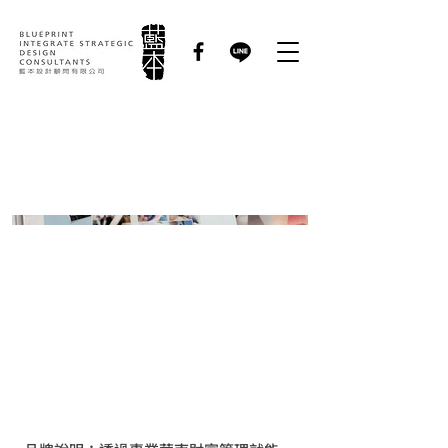
華南銀行｜行銷文宣設
計