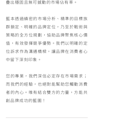
疊出穩固且無可撼動的市場佔有率。
藍本透過縝密的市場分析、精準的目標族
群鎖定、明確的品牌定位，乃至於戰術與
策略的全方位規劃，協助品牌聚焦核心價
值，有效發揮競爭優勢。我們以明確的定
位訴求作為溝通橋樑，讓品牌在消費者心
中留下深刻印象。
您的專業，我們深信必定存在市場需求；
而我們的經驗，也絕對能幫助您觸動消費
者的內心。唯有結合雙方的力量，方能共
創品牌成功的藍圖！