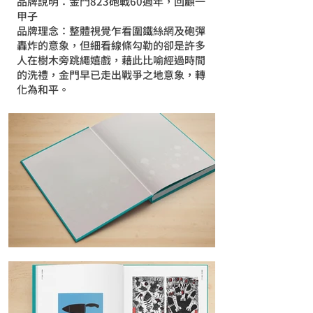
品牌說明：金門823砲戰60週年，回顧一
甲子
品牌理念：整體視覺乍看圍鐵絲網及砲彈
轟炸的意象，但細看線條勾勒的卻是許多
人在樹木旁跳繩嬉戲，藉此比喻經過時間
的洗禮，金門早已走出戰爭之地意象，轉
化為和平。