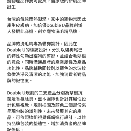
寵物產品非要可愛風？醫療級的新創品牌
誕生
台灣的氣候悶熱潮溼，家中的寵物常因此
產生皮膚病，加倍優Double U品牌創辦
人發掘此商機，創立寵物洗毛精品牌。
品牌的洗毛精專為貓狗設計，因此在
Double U的標誌設計，分別以貓狗尾巴
的特性勾勒出貓狗的剪影，並結合毛髪根
的意象，同時溝通品牌的產業屬性及產品
功能性，品牌輔助圖紋則以藍色的水波紋
象徵洗淨及清潔的功能，加強消費者對品
牌的記憶度。
Double U規劃的二支產品分別為茶樹抗
菌及香氛除臭，藍本團隊也針對其屬性設
計包裝視覺，規劃插圖及顏色二個部份來
呈現包裝的識別性，未來發展其它的產
品，可依照這組視覺邏輯進行設計，以維
持品牌包裝的整體性、增加消費者的品牌
記憶度。